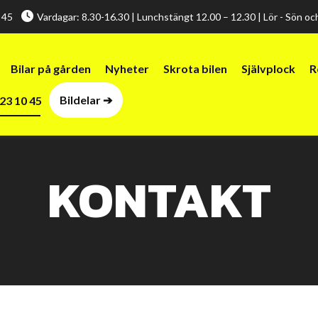
0 45
Vardagar: 8.30-16.30 | Lunchstängt 12.00 – 12.30 | Lör - Sön o
Bilar på gården
Nyheter
Skrota bilen
Självplock
R
Bildelar ➔
23 10 45
KONTAKT