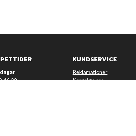
PETTIDER
KUNDSERVICE
dagar
Reklamationer
0-16.30
Kontakta oss
Integritetspolicy
chstängt
00 – 12.30
 – Sön och helgdag
ngt