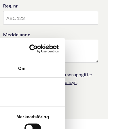
Reg. nr
Meddelande
Om
Samtycker till att mina personuppgifter
behandlas enligt
integritetspolicyn
.
Marknadsföring