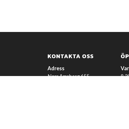
KONTAKTA OSS
ÖP
Adress
Var
Norr Amsberg 655
8.3
781 90 Borlänge
Lun
Telefon
12.
0243 – 23 10 45
Lör
E-post
Stä
info@amsbergsbildemontering.se