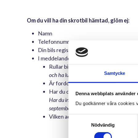
Om du vill ha din skrotbil hämtad, glöm ej:
Namn
Telefonnummer
Din bils registreringsnummer
I meddelanderutan önskar vi följande info
Rullar bilen?
(För att vi ska kunna ta tv
Samtycke
och ha luft i).
Är fordonet komplett?
Har du ditt
senaste
registreringsbevis
Denna webbplats använder 
Har du inte ansökt om/fått det nya regist
Du godkänner våra cookies v
september 2004, är det gamla fortfarande 
Vilken adress ska bilen hämtas på?
Samtyckesval
Nödvändig