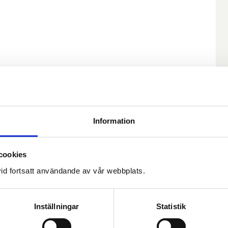
rmation:
å bilar åt gången måste bakhjulen rulla
Information
 till hands?
(Den gula delen ”Del 2”.
cookies
reringsbeviset, som började gälla den 2
id fortsatt användande av vår webbplats.
giltigt).
Inställningar
Statistik